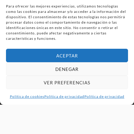
Para ofrecer las mejores experiencias, utilizamos tecnologías
como las cookies para almacenar y/o acceder a la información del
PonferradaHoy.com
dispositivo. El consentimiento de estas tecnologías nos permitirá
procesar datos como el comportamiento de navegación o las
identificaciones únicas en este sitio. No consentir o retirar el
Agenda de eventos y planes en el Bierzo. información,
consentimiento, puede afectar negativamente a ciertas
ocio, cultura y gastronomía en Ponferrada y la
características y funciones.
comarca del Bierzo .
ACEPTAR
© PonferradaHoy.com desde 2015 - | Magazine de ocio en la
DENEGAR
comarca del Bierzo
VER PREFERENCIAS
Anúnciate
Más información sobre las cookies
Envía tu negocio
Contacta
Política de privacidad
Política de cookies
Política de privacidad
Política de privacidad