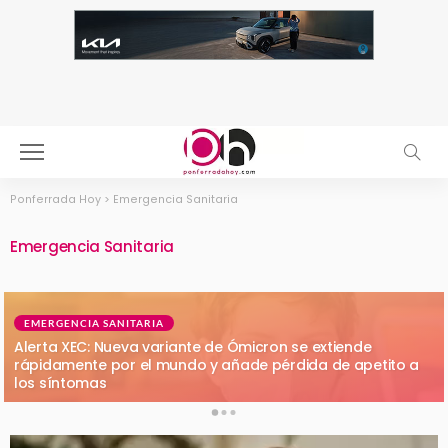
Ponferrada Hoy
>
Emergencia Sanitaria
Emergencia Sanitaria
EMERGENCIA SANITARIA
Alerta XEC: Nueva variante de Ómicron se extiende
rápidamente por el mundo y añade pérdida de apetito a
los síntomas