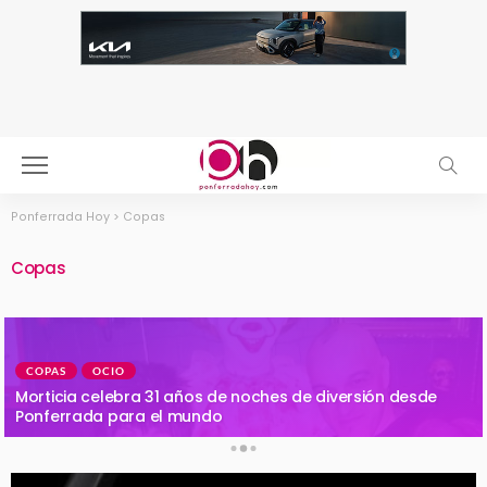
Ponferrada Hoy
>
Copas
Copas
COPAS
OCIO
Morticia celebra 31 años de noches de diversión desde
Ponferrada para el mundo