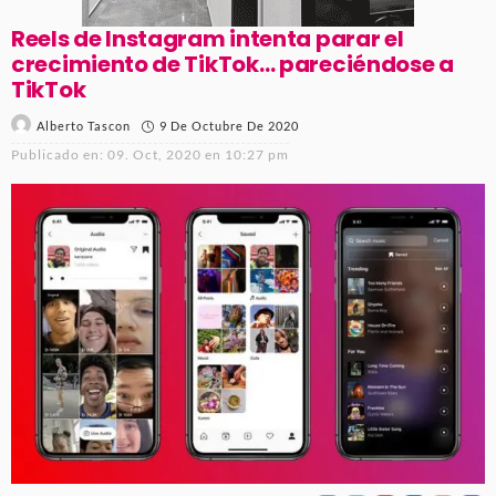
Reels de Instagram intenta parar el
crecimiento de TikTok… pareciéndose a
TikTok
9 De Octubre De 2020
Alberto Tascon
Publicado en:
09. Oct, 2020 en 10:27 pm