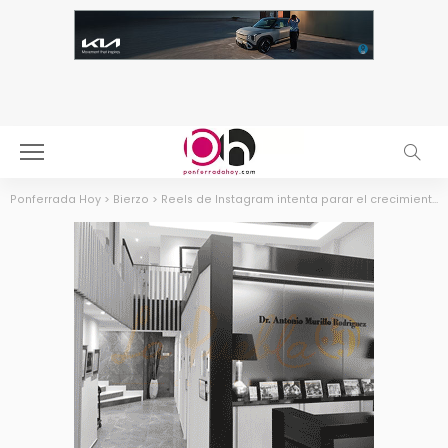
Ponferrada Hoy
>
Bierzo
>
Reels de Instagram intenta parar el crecimiento de TikTok… pareciéndose a TikTok