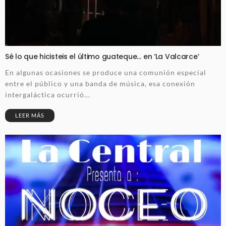
Sé lo que hicisteis el último guateque… en ‘La Valcarce’
En algunas ocasiones se produce una comunión especial
entre el público y una banda de música, esa conexión
intergaláctica ocurrió...
LEER MÁS