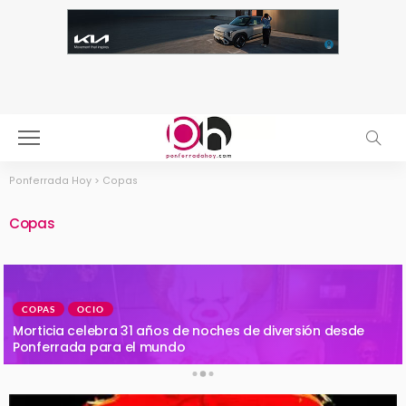
Ponferrada Hoy
>
Copas
Copas
COPAS
OCIO
Morticia celebra 31 años de noches de diversión desde
Ponferrada para el mundo