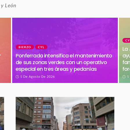
 y León
CY
BIERZO
CYL
La 
y
Ponferrada intensifica el mantenimiento
ayu
de sus zonas verdes con un operativo
fam
especial en tres áreas y pedanías
for
5 De Agosto De 2026
5