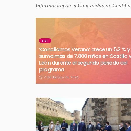
Información de la Comunidad de Castilla
CYL
‘Conciliamos Verano’ crece un 5,2 % y
suma más de 7.800 niños en Castilla 
León durante el segundo periodo del
programa
7 De Agosto De 2026