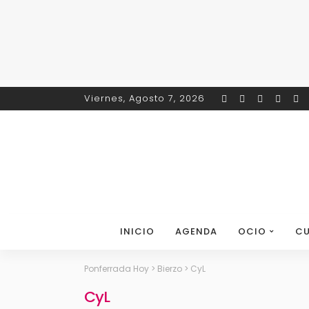
Viernes, Agosto 7, 2026
INICIO
AGENDA
OCIO
CU
Ponferrada Hoy
>
Bierzo
>
CyL
CyL