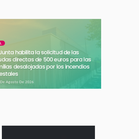
L
Junta habilita la solicitud de las
das directas de 500 euros para las
ilias desalojadas por los incendios
estales
 De Agosto De 2026