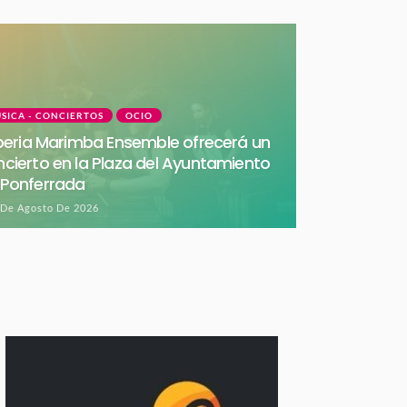
SICA - CONCIERTOS
OCIO
Iberia Marimba Ensemble ofrecerá un
cierto en la Plaza del Ayuntamiento
 Ponferrada
 De Agosto De 2026