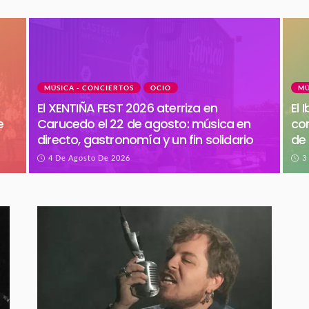
MÚSICA - CONCIERTOS
OCIO
MÚ
El XENTIÑA FEST 2026 aterriza en
El 
e
Carucedo el 22 de agosto: música en
con
directo, gastronomía y un fin solidario
de
4 De Agosto De 2026
3