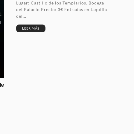
Lugar: Castillo de los Templarios. Bodega
del Palacio Precio: 3€ Entradas en taquilla
del...
LEER MÁS
de