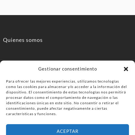
Quienes somos
Gestionar consentimiento
Para ofrecer las mejores experiencias, utilizamos tecnologías
como las cookies para almacenar y/o acceder a la información del
PonferradaHoy.com
dispositivo. El consentimiento de estas tecnologías nos permitirá
procesar datos como el comportamiento de navegación o las
identificaciones únicas en este sitio. No consentir o retirar el
Agenda de eventos y planes en el Bierzo. información,
consentimiento, puede afectar negativamente a ciertas
ocio, cultura y gastronomía en Ponferrada y la
características y funciones.
comarca del Bierzo .
ACEPTAR