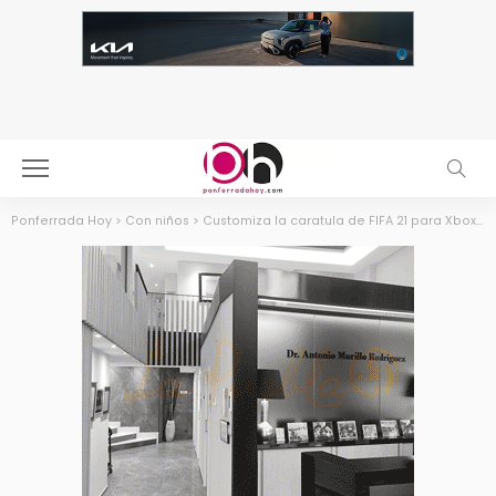
Ponferrada Hoy
>
Con niños
>
Customiza la caratula de FIFA 21 para Xbox o Playstation con la portada oficial de la Ponferradina