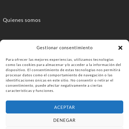
Quienes somos
Gestionar consentimiento
Para ofrecer las mejores experiencias, utilizamos tecnologías
como las cookies para almacenar y/o acceder a la información del
PonferradaHoy.com
dispositivo. El consentimiento de estas tecnologías nos permitirá
procesar datos como el comportamiento de navegación o las
identificaciones únicas en este sitio. No consentir o retirar el
Agenda de eventos y planes en el Bierzo. información,
consentimiento, puede afectar negativamente a ciertas
ocio, cultura y gastronomía en Ponferrada y la
características y funciones.
comarca del Bierzo .
ACEPTAR
© PonferradaHoy.com desde 2015 - | Magazine de ocio en la
DENEGAR
comarca del Bierzo