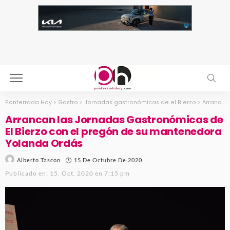
Ponferrada Hoy
>
Gastro
>
Jornadas gastronómicas de el Bierzo
>
Arrancan las Jornadas Gastronómicas de El Bierzo con el pregón de su mantenedora Yolanda Ordás
Arrancan las Jornadas Gastronómicas de
El Bierzo con el pregón de su mantenedora
Yolanda Ordás
15 De Octubre De 2020
Alberto Tascon
Publicado en:
15. Oct, 2020 en 7:15 pm