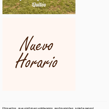
Etiquetas
que visitar en valdeorras
restaurantes
solete repsol