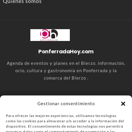
Quienes somos
PonferradaHoy.com
Agenda de eventos y planes en el Bierzo. información,
ocio, cultura y gastronomía en Ponferrada y la
comarca del Bierzo .
© PonferradaHoy.com desde 2015 - | Magazine de ocio en la
Gestionar consentimiento
comarca del Bierzo
Para ofrecer las mejores experiencias, utilizamos tecnologías
Anúnciate
Más información sobre las cookies
como las cookies para almacenar y/o acceder a la información del
Envía tu negocio
Contacta
Política de privacidad
dispositivo. El consentimiento de estas tecnologías nos permitirá
procesar datos como el comportamiento de navegación o las