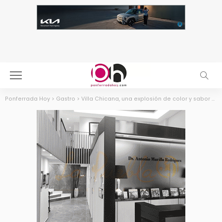
Ponferrada Hoy
>
Gastro
>
Villa Chicana, una explosión de color y sabor en Villamartín de Valdeorras y con Solete Repsol