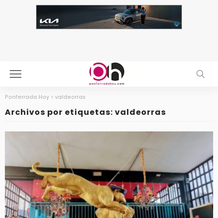
Ponferrada Hoy
>
valdeorras
Archivos por etiquetas: valdeorras