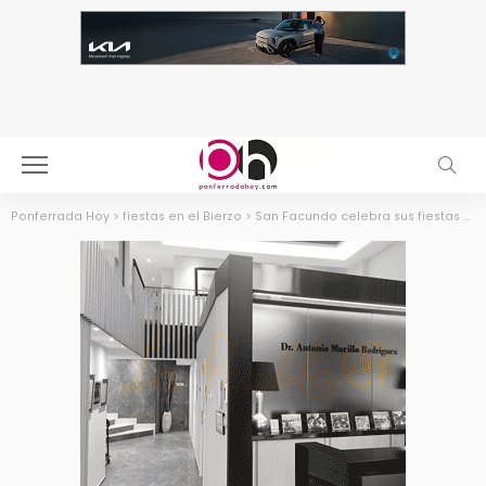
Ponferrada Hoy
>
fiestas en el Bierzo
>
San Facundo celebra sus fiestas patronales del 25 al 27 de julio