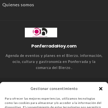
Quienes somos
PonferradaHoy.com
Agenda de eventos y planes en el Bierzo. información,
ocio, cultura y gastronomía en Ponferrada y la
comarca del Bierzo .
© PonferradaHoy.com desde 2015 - | Magazine de ocio en la
Gestionar consentimiento
comarca del Bierzo
Para ofrecer las mejores experiencias, utilizamos tecnologías
Anúnciate
Más información sobre las cookies
como las cookies para almacenar y/o acceder a la información del
Envía tu negocio
Contacta
Política de privacidad
dispositivo. El consentimiento de estas tecnologías nos permitirá