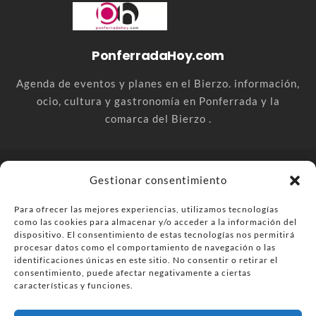
PonferradaHoy.com
Agenda de eventos y planes en el Bierzo. información,
ocio, cultura y gastronomía en Ponferrada y la
comarca del Bierzo .
© PonferradaHoy.com desde 2015 - | Magazine de ocio en la
Gestionar consentimiento
comarca del Bierzo
Para ofrecer las mejores experiencias, utilizamos tecnologías
Anúnciate
Más información sobre las cookies
como las cookies para almacenar y/o acceder a la información del
Envía tu negocio
Contacta
Política de privacidad
dispositivo. El consentimiento de estas tecnologías nos permitirá
procesar datos como el comportamiento de navegación o las
identificaciones únicas en este sitio. No consentir o retirar el
consentimiento, puede afectar negativamente a ciertas
características y funciones.