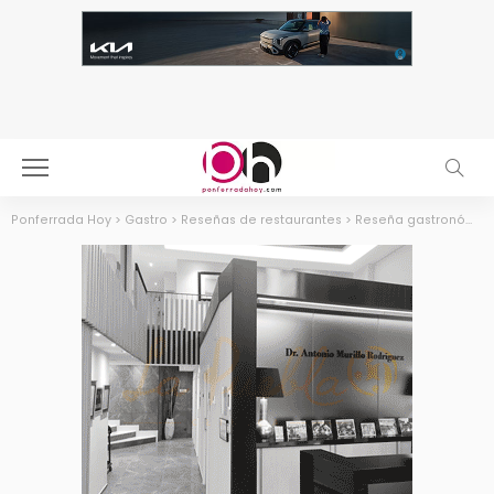
Ponferrada Hoy
>
Gastro
>
Reseñas de restaurantes
>
Reseña gastronómica: Restaurante Carretas en Santiago de Compostela