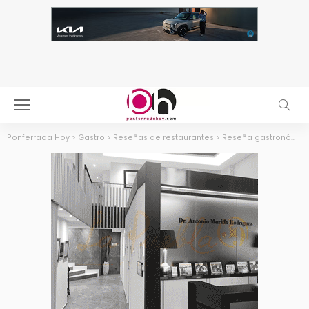
Ponferrada Hoy
>
Gastro
>
Reseñas de restaurantes
>
Reseña gastronómica: La Tronera en Villadepalos