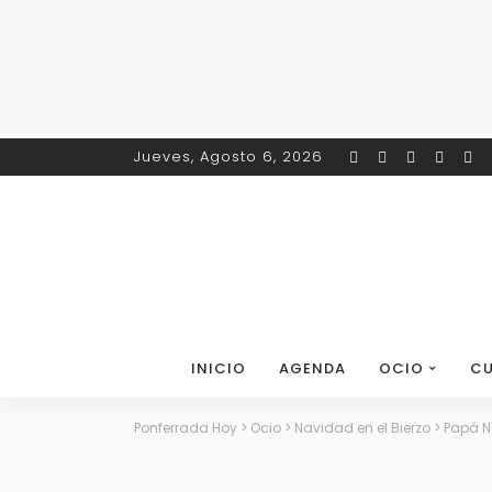
Jueves, Agosto 6, 2026
INICIO
AGENDA
OCIO
CU
Ponferrada Hoy
>
Ocio
>
Navidad en el Bierzo
>
Papá No