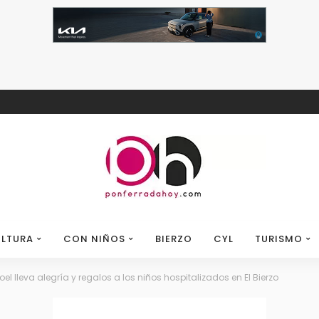
LTURA
CON NIÑOS
BIERZO
CYL
TURISMO
el lleva alegría y regalos a los niños hospitalizados en El Bierzo