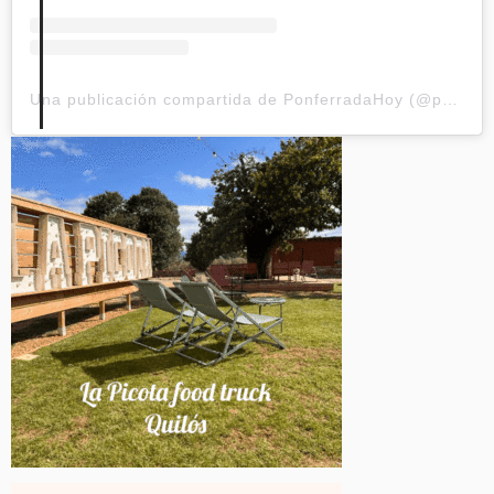
Una publicación compartida de PonferradaHoy (@ponferradahoy)