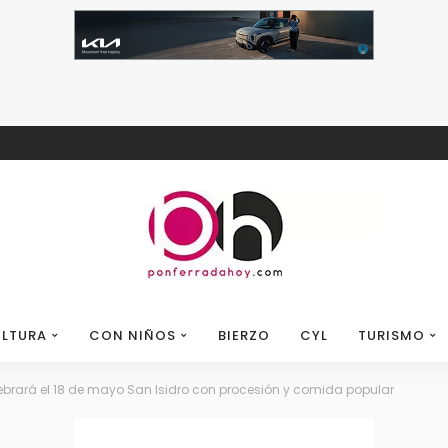
LTURA
CON NIÑOS
BIERZO
CYL
TURISMO
brará el 18 de mayo San Isidro con procesión y comida popular