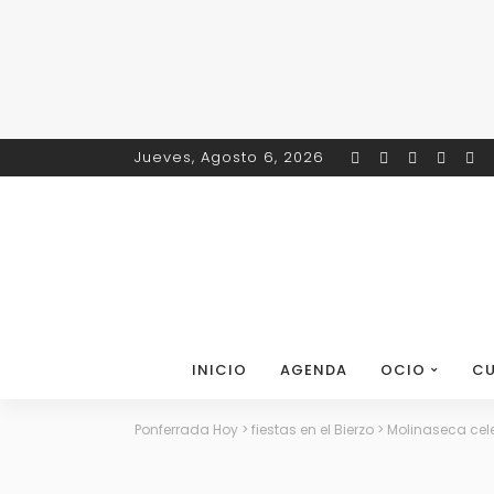
Jueves, Agosto 6, 2026
INICIO
AGENDA
OCIO
CU
Ponferrada Hoy
>
fiestas en el Bierzo
>
Molinaseca cele