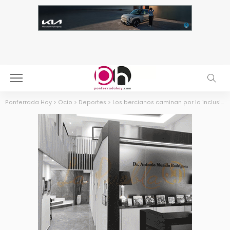
Ponferrada Hoy
>
Ocio
>
Deportes
>
Los bercianos caminan por la inclusión en la “Gran Marcha a favor de Autismo Bierzo”