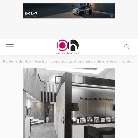
Ponferrada Hoy
>
Gastro
>
Jornadas gastronómicas de el Bierzo
>
Jornadas Gastronómicas del Bierzo 2021. Menús y restaurantes para disfrutar de lo nuestro