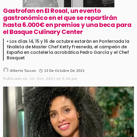
Gastrofan en El Rosal, un evento
gastronómico en el que se repartirán
hasta 6.000€ en premios y una beca para
el Basque Culinary Center
• Los días 14, 15 y 16 de octubre estarán en Ponferrada la
finalista de Master Chef Ketty Fresneda, el campeón de
España en coctelería acrobática Pedro García y el Chef
Bosquet
13 De Octubre De 2021
Alberto Tascon
Publicado en:
13. Oct, 2021 en 5:36 pm