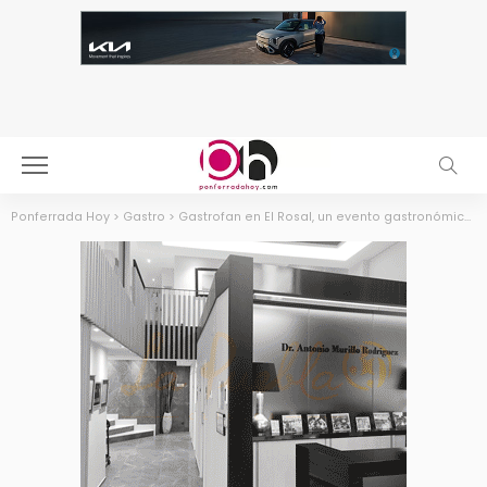
Ponferrada Hoy
>
Gastro
>
Gastrofan en El Rosal, un evento gastronómico en el que se repartirán hasta 6.000€ en premios y una beca para el Basque Culinary Center