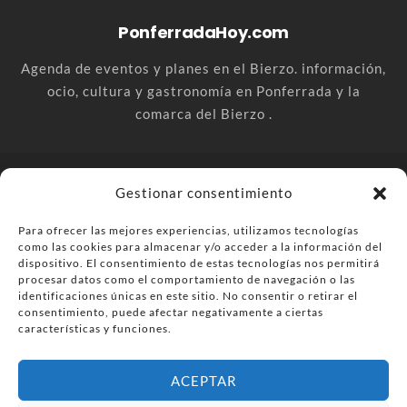
PonferradaHoy.com
Agenda de eventos y planes en el Bierzo. información,
ocio, cultura y gastronomía en Ponferrada y la
comarca del Bierzo .
© PonferradaHoy.com desde 2015 - | Magazine de ocio en la
Gestionar consentimiento
comarca del Bierzo
Para ofrecer las mejores experiencias, utilizamos tecnologías
Anúnciate
Más información sobre las cookies
como las cookies para almacenar y/o acceder a la información del
Envía tu negocio
Contacta
Política de privacidad
dispositivo. El consentimiento de estas tecnologías nos permitirá
procesar datos como el comportamiento de navegación o las
identificaciones únicas en este sitio. No consentir o retirar el
consentimiento, puede afectar negativamente a ciertas
características y funciones.
ACEPTAR