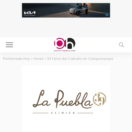
Ponferrada Hoy
>
Ferias
>
XX Feria del Caballo en Camponaraya