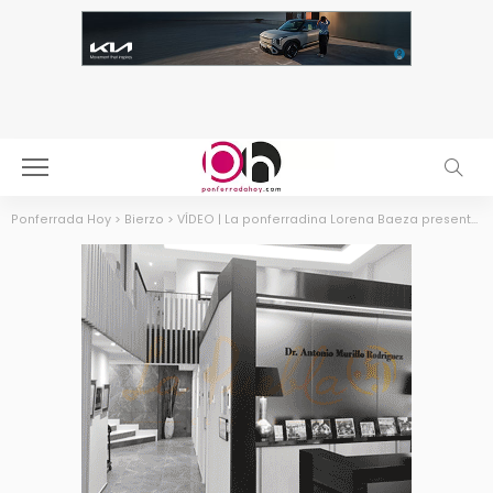
Ponferrada Hoy
>
Bierzo
>
VÍDEO | La ponferradina Lorena Baeza presentará el matinal de Rtve en la nueva temporada