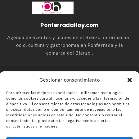
PonferradaHoy.com
Agenda de eventos y planes en el Bierzo. información,
ocio, cultura y gastronomía en Ponferrada y la
comarca del Bierzo .
© PonferradaHoy.com desde 2015 - | Magazine de ocio en la
Gestionar consentimiento
comarca del Bierzo
Para ofrecer las mejores experiencias, utilizamos tecnologías
Anúnciate
Más información sobre las cookies
como las cookies para almacenar y/o acceder a la información del
Envía tu negocio
Contacta
Política de privacidad
dispositivo. El consentimiento de estas tecnologías nos permitirá
procesar datos como el comportamiento de navegación o las
identificaciones únicas en este sitio. No consentir o retirar el
consentimiento, puede afectar negativamente a ciertas
características y funciones.