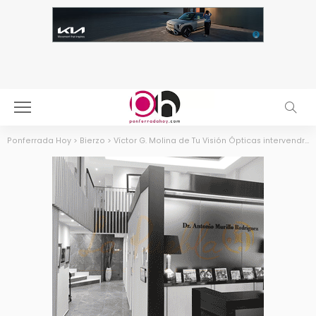
Ponferrada Hoy
>
Bierzo
>
Víctor G. Molina de Tu Visión Ópticas intervendrá en La Asamblea de Madrid para debatir sobre el impacto de las pantallas en la salud visual infantil