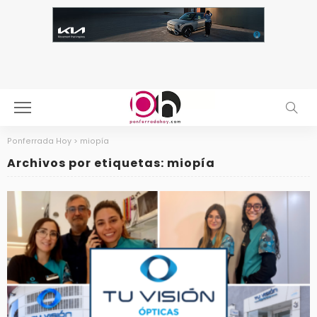
Ponferrada Hoy
>
miopía
Archivos por etiquetas: miopía