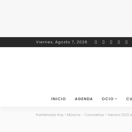
Viernes, Agosto 7, 2026
INICIO
AGENDA
OCIO
CU
Ponferrada Hoy
>
Música - Conciertos
>
Verano 2021 e