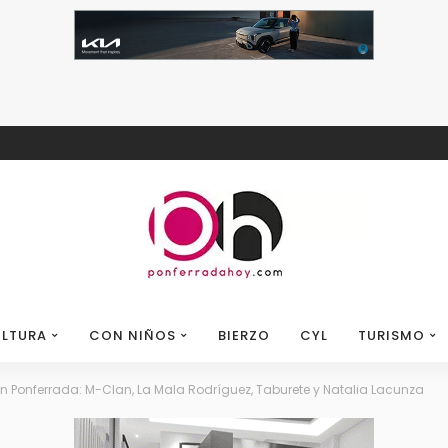
LTURA
CON NIÑOS
BIERZO
CYL
TURISMO
n Ponferrada: M-Clan, La Mala Rodríguez, Taburete y Natalia Lacunza