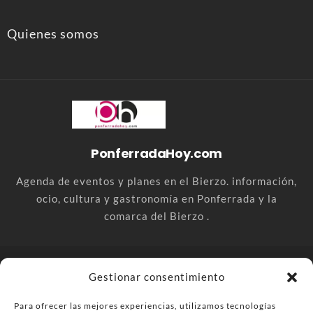
Quienes somos
PonferradaHoy.com
Agenda de eventos y planes en el Bierzo. información,
ocio, cultura y gastronomía en Ponferrada y la
comarca del Bierzo .
© PonferradaHoy.com desde 2015 - | Magazine de ocio en la
Gestionar consentimiento
comarca del Bierzo
Para ofrecer las mejores experiencias, utilizamos tecnologías
Anúnciate
Más información sobre las cookies