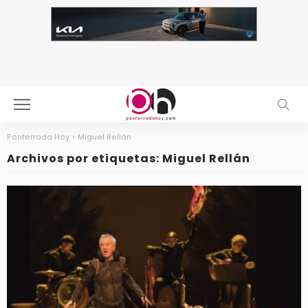
Ponferrada Hoy
>
Miguel Rellán
Archivos por etiquetas: Miguel Rellán