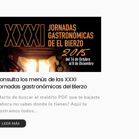
onsulta los menús de las XXXI
ornadas gastronómicas del Bierzo
Harto de buscar el maldito PDF que te bajaste
 ahora no sabes donde lo tienes? Aquí te
ostramos todos...
LEER MÁS