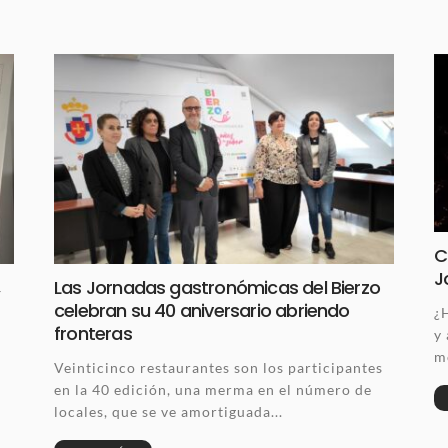
C
J
,
Las Jornadas gastronómicas del Bierzo
celebran su 40 aniversario abriendo
¿
fronteras
y
m
Veinticinco restaurantes son los participantes
en la 40 edición, una merma en el número de
locales, que se ve amortiguada...