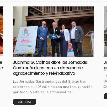
de
Juanma G. Colinas abre las Jornadas
J
de
Gastronómicas con un discurso de
g
agradecimiento y reivindicativo
E
B
Las Jornadas Gastronómicas del Bierzo han
C
celebrado su 40ª edición con una inauguración
o
por todo lo alto en la emblemática...
LEER MÁS