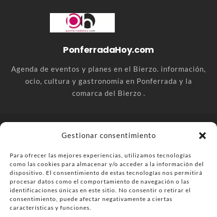
PonferradaHoy.com
Agenda de eventos y planes en el Bierzo. información,
ocio, cultura y gastronomía en Ponferrada y la
comarca del Bierzo .
© PonferradaHoy.com desde 2015 - | Magazine de ocio en la
Gestionar consentimiento
comarca del Bierzo
Para ofrecer las mejores experiencias, utilizamos tecnologías
Anúnciate
Más información sobre las cookies
como las cookies para almacenar y/o acceder a la información del
Envía tu negocio
Contacta
Política de privacidad
dispositivo. El consentimiento de estas tecnologías nos permitirá
procesar datos como el comportamiento de navegación o las
identificaciones únicas en este sitio. No consentir o retirar el
consentimiento, puede afectar negativamente a ciertas
características y funciones.