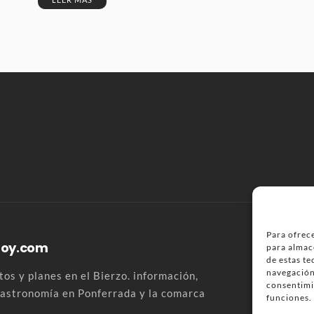
Para ofrece
Hoy.com
para almac
de estas t
navegación 
os y planes en el Bierzo. información,
consentimi
 gastronomía en Ponferrada y la comarca
funciones.