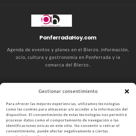
PonferradaHoy.com
Agenda de eventos y planes en el Bierzo. información,
ocio, cultura y gastronomía en Ponferrada y la
comarca del Bierzo .
© PonferradaHoy.com desde 2015 - | Magazine de ocio en la
Gestionar consentimiento
comarca del Bierzo
Para ofrecer las mejores experiencias, utilizamos tecnologías
Anúnciate
Más información sobre las cookies
como las cookies para almacenar y/o acceder a la información del
Envía tu negocio
Contacta
Política de privacidad
dispositivo. El consentimiento de estas tecnologías nos permitirá
procesar datos como el comportamiento de navegación o las
identificaciones únicas en este sitio. No consentir o retirar el
consentimiento, puede afectar negativamente a ciertas