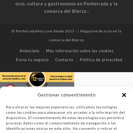
ocio, cultura y gastronomía en Ponferrada y la
comarca del Bierzo .
© PonferradaHoy.com desde 2015 - | Magazine de ocio en la
comarca del Bierzo
Anúnciate
Más información sobre las cookies
Envía tu negocio
Contacta
Política de privacidad
Gestionar consentimiento
Para ofrecer las mejores experiencias, utilizamos tecnologías
como las cookies para almacenar y/o acceder a la información del
dispositivo. El consentimiento de estas tecnologías nos permitirá
procesar datos como el comportamiento de navegación o las
identificaciones únicas en este sitio. No consentir o retirar el