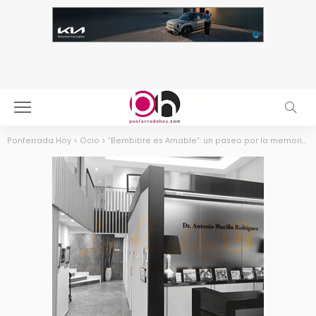
Ponferrada Hoy
>
Ocio
>
“Bembibre es Amable”: un paseo por la memoria viva del pueblo a través de la mirada de Amable Arias