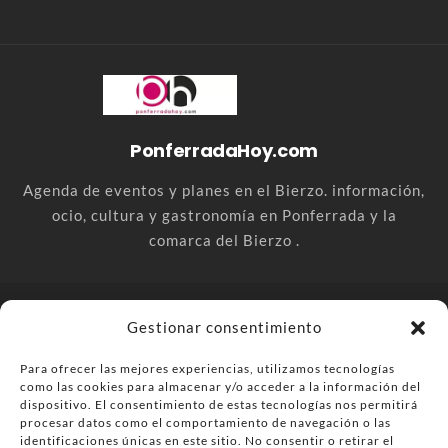
PonferradaHoy.com
Agenda de eventos y planes en el Bierzo. información,
ocio, cultura y gastronomía en Ponferrada y la
comarca del Bierzo .
© PonferradaHoy.com desde 2015 - | Magazine de ocio en la
Gestionar consentimiento
comarca del Bierzo
Para ofrecer las mejores experiencias, utilizamos tecnologías
Anúnciate
Más información sobre las cookies
como las cookies para almacenar y/o acceder a la información del
Envía tu negocio
Contacta
Política de privacidad
dispositivo. El consentimiento de estas tecnologías nos permitirá
procesar datos como el comportamiento de navegación o las
identificaciones únicas en este sitio. No consentir o retirar el