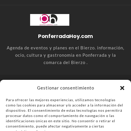
PonferradaHoy.com
Agenda de eventos y planes en el Bierzo. información,
ocio, cultura y gastronomía en Ponferrada y la
comarca del Bierzo .
© PonferradaHoy.com desde 2015 - | Magazine de ocio en la
Gestionar consentimiento
comarca del Bierzo
Para ofrecer las mejores experiencias, utilizamos tecnologías
Anúnciate
Más información sobre las cookies
como las cookies para almacenar y/o acceder a la información del
Envía tu negocio
Contacta
Política de privacidad
dispositivo. El consentimiento de estas tecnologías nos permitirá
procesar datos como el comportamiento de navegación o las
identificaciones únicas en este sitio. No consentir o retirar el
consentimiento, puede afectar negativamente a ciertas