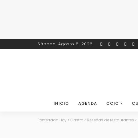
Sábado, Agosto 8, 2026
INICIO
AGENDA
OCIO
CU
Ponferrada Hoy
>
Gastro
>
Reseñas de restaurantes
>