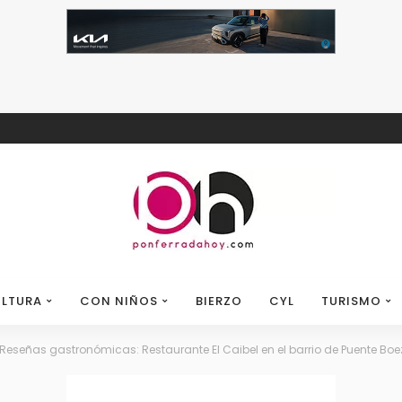
LTURA
CON NIÑOS
BIERZO
CYL
TURISMO
Reseñas gastronómicas: Restaurante El Caibel en el barrio de Puente Bo