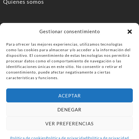
Quienes somos
Gestionar consentimiento
Para ofrecer las mejores experiencias, utilizamos tecnologías
como las cookies para almacenar y/o acceder a la información del
PonferradaHoy.com
dispositivo. El consentimiento de estas tecnologías nos permitirá
procesar datos como el comportamiento de navegación o las
identificaciones únicas en este sitio. No consentir o retirar el
Agenda de eventos y planes en el Bierzo. información,
consentimiento, puede afectar negativamente a ciertas
ocio, cultura y gastronomía en Ponferrada y la
características y funciones.
comarca del Bierzo .
ACEPTAR
© PonferradaHoy.com desde 2015 - | Magazine de ocio en la
DENEGAR
comarca del Bierzo
VER PREFERENCIAS
Anúnciate
Más información sobre las cookies
Envía tu negocio
Contacta
Política de privacidad
Política de cookies
Política de privacidad
Política de privacidad