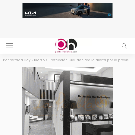
Ponferrada Hoy
>
Bierzo
>
Protección Civil declara la alerta por la previsión de nevadas en las próximas horas en la Comunidad