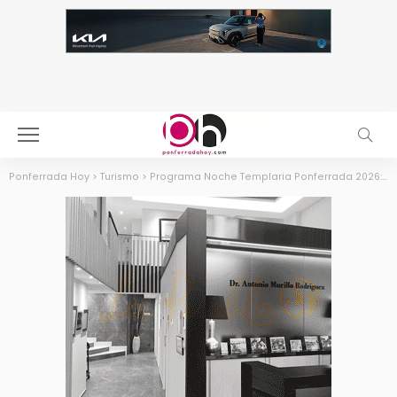
Ponferrada Hoy
>
Turismo
>
Programa Noche Templaria Ponferrada 2026: Horarios, Desfiles y Guía Completa de Actividades