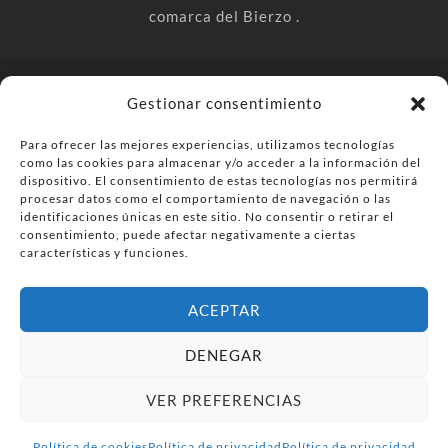
comarca del Bierzo .
© PonferradaHoy.com desde 2015 - | Magazine de ocio en la
Gestionar consentimiento
comarca del Bierzo
Para ofrecer las mejores experiencias, utilizamos tecnologías
Anúnciate
Más información sobre las cookies
como las cookies para almacenar y/o acceder a la información del
Envía tu negocio
Contacta
Política de privacidad
dispositivo. El consentimiento de estas tecnologías nos permitirá
procesar datos como el comportamiento de navegación o las
identificaciones únicas en este sitio. No consentir o retirar el
consentimiento, puede afectar negativamente a ciertas
características y funciones.
ACEPTAR
DENEGAR
VER PREFERENCIAS
Política de cookies
Política de privacidad
Política de privacidad