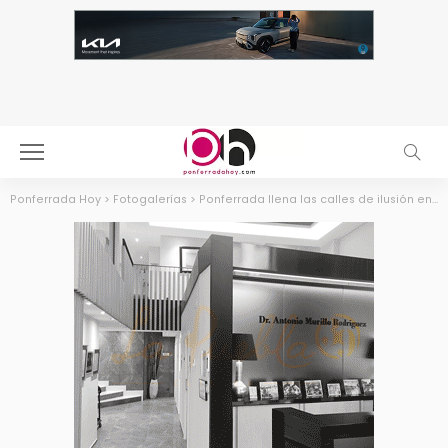
Ponferrada Hoy
>
Fotogalerías
>
Ponferrada llena las calles de ilusión en el Carnaval infantil 2020