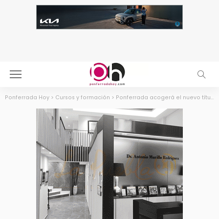
Ponferrada Hoy
>
Cursos y formación
>
Ponferrada acogerá el nuevo título propio sobre ‘Internet de las cosas’ a partir de enero