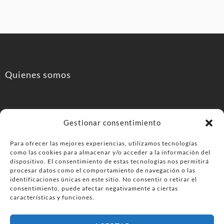
Quienes somos
Gestionar consentimiento
Para ofrecer las mejores experiencias, utilizamos tecnologías
como las cookies para almacenar y/o acceder a la información del
PonferradaHoy.com
dispositivo. El consentimiento de estas tecnologías nos permitirá
procesar datos como el comportamiento de navegación o las
identificaciones únicas en este sitio. No consentir o retirar el
Agenda de eventos y planes en el Bierzo. información,
consentimiento, puede afectar negativamente a ciertas
ocio, cultura y gastronomía en Ponferrada y la
características y funciones.
comarca del Bierzo .