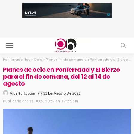
Ponferrada Hoy
>
Ocio
>
Planes fin de semana en Ponferrada y el Bierzo
>
P
Planes de ocio en Ponferrada y El Bierzo
para el fin de semana, del 12 al 14 de
agosto
11 De Agosto De 2022
Alberto Tascon
Publicado en:
11. Ago, 2022 en 12:25 pm