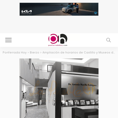
Ponferrada Hoy
>
Bierzo
>
Ampliación de horarios de Castillo y Museos durante el 15 de agosto en Ponferrada