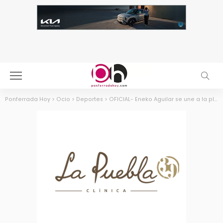
Ponferrada Hoy
>
Ocio
>
Deportes
>
OFICIAL- Eneko Aguilar se une a la plantilla de la SD Ponferradina