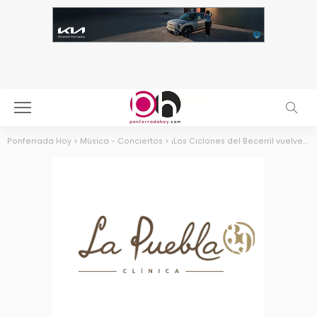
Ponferrada Hoy
>
Música - Conciertos
>
¡Los Ciclones del Becerril vuelven a Morticia en Navidad!