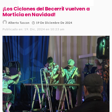
¡Los Ciclones del Becerril vuelven a
Morticia en Navidad!
19 De Diciembre De 2024
Alberto Tascon
Publicado en:
19. Dic, 2024 en 10:23 am