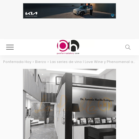
Ponferrada Hoy
>
Bierzo
>
Las series de vino I Love Wine y Phenomenal ahora en los trenes de RENFE