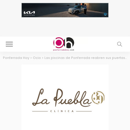
Ponferrada Hoy
>
Ocio
>
Las piscinas de Ponferrada reabren sus puertas por la mejora en la calidad del aire