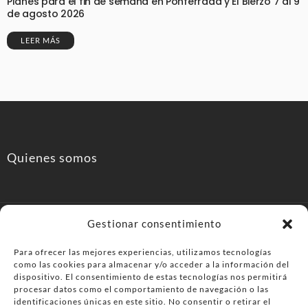
Planes para el fin de semana en Ponferrada y El Bierzo 7 al 9
de agosto 2026
LEER MÁS
Quienes somos
Gestionar consentimiento
Para ofrecer las mejores experiencias, utilizamos tecnologías
como las cookies para almacenar y/o acceder a la información del
PonferradaHoy.com
dispositivo. El consentimiento de estas tecnologías nos permitirá
procesar datos como el comportamiento de navegación o las
identificaciones únicas en este sitio. No consentir o retirar el
Agenda de eventos y planes en el Bierzo. información,