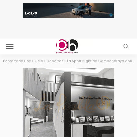
Ponferrada Hoy
>
Ocio
>
Deportes
>
La Sport Night de Camponaraya apunta a los 500 participantes en su octava edición nocturna