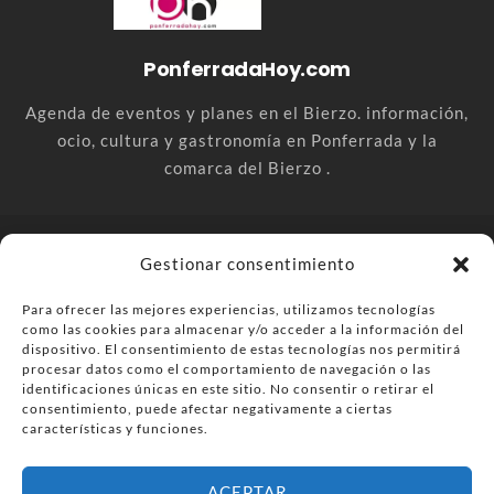
PonferradaHoy.com
Agenda de eventos y planes en el Bierzo. información,
ocio, cultura y gastronomía en Ponferrada y la
comarca del Bierzo .
© PonferradaHoy.com desde 2015 - | Magazine de ocio en la
Gestionar consentimiento
comarca del Bierzo
Para ofrecer las mejores experiencias, utilizamos tecnologías
Anúnciate
Más información sobre las cookies
como las cookies para almacenar y/o acceder a la información del
Envía tu negocio
Contacta
Política de privacidad
dispositivo. El consentimiento de estas tecnologías nos permitirá
procesar datos como el comportamiento de navegación o las
identificaciones únicas en este sitio. No consentir o retirar el
consentimiento, puede afectar negativamente a ciertas
características y funciones.
ACEPTAR