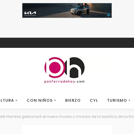
LTURA
CON NIÑOS
BIERZO
CYL
TURISMO
el Hombre gestionará el nuevo museo y mirador de la basílica de La En