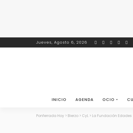
Jueves, Agosto 6, 2026
INICIO
AGENDA
OCIO
CU
Ponferrada Hoy
>
Bierzo
>
CyL
>
La Fundación Edades d