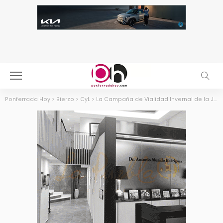
Ponferrada Hoy
>
Bierzo
>
CyL
>
La Campaña de Vialidad Invernal de la Junta arranca mañana con una firme apuesta por los avances tecnológicos para ayudar a prevenir las situaciones de riesgo y garantizar la seguridad ciudadana