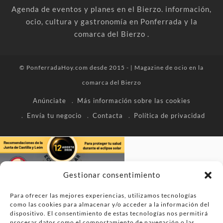
Agenda de eventos y planes en el Bierzo. información,
ocio, cultura y gastronomía en Ponferrada y la
comarca del Bierzo .
© PonferradaHoy.com desde 2015 - | Magazine de ocio en la
comarca del Bierzo
Anúnciate
Más información sobre las cookies
Envía tu negocio
Contacta
Política de privacidad
Gestionar consentimiento
Para ofrecer las mejores experiencias, utilizamos tecnologías
como las cookies para almacenar y/o acceder a la información del
dispositivo. El consentimiento de estas tecnologías nos permitirá
procesar datos como el comportamiento de navegación o las