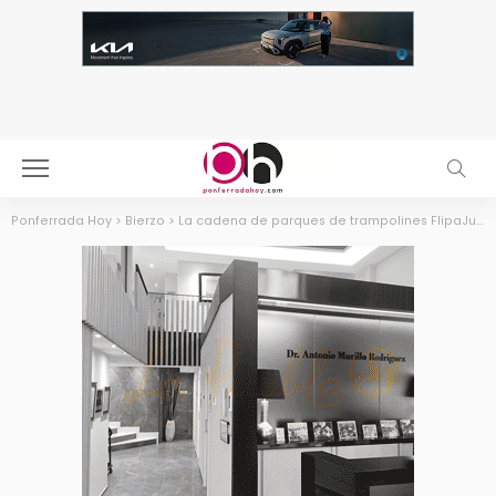
Ponferrada Hoy
>
Bierzo
>
La cadena de parques de trampolines FlipaJump comienza la contratación de personal para su centro en Ponferrada